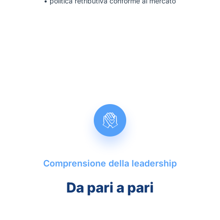
• politica retributiva conforme al mercato
•
Comprensione della leadership
Da
pari a pari